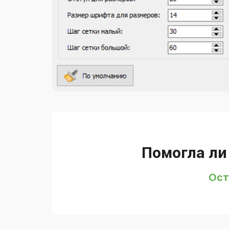
Помогла ли
Ост