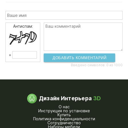
Антиспам:
=
ДОБАВИТЬ КОММЕНТАРИЙ
Введено символов:
0
из 1000
Дизайн Интерьера
3D
О нас
Инструкция по установке
Купить
Политика конфиденциальности
Сотрудничество
Наборы мебели