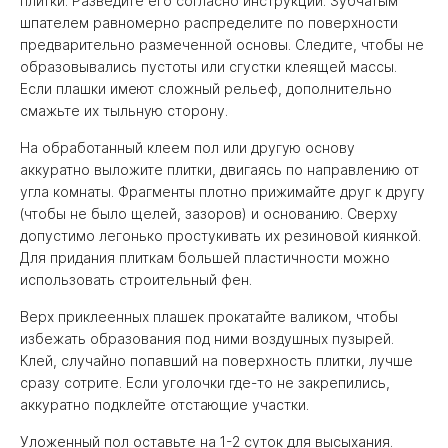
плитки. Разведите его согласно инструкции. Зубчатым
шпателем равномерно распределите по поверхности
предварительно размеченной основы. Следите, чтобы не
образовывались пустоты или сгустки клеящей массы.
Если плашки имеют сложный рельеф, дополнительно
смажьте их тыльную сторону.
На обработанный клеем пол или другую основу
аккуратно выложите плитки, двигаясь по направлению от
угла комнаты. Фрагменты плотно прижимайте друг к другу
(чтобы не было щелей, зазоров) и основанию. Сверху
допустимо легонько простукивать их резиновой киянкой.
Для придания плиткам большей пластичности можно
использовать строительный фен.
Верх приклеенных плашек прокатайте валиком, чтобы
избежать образования под ними воздушных пузырей.
Клей, случайно попавший на поверхность плитки, лучше
сразу сотрите. Если уголочки где-то не закрепились,
аккуратно подклейте отстающие участки.
Уложенный пол оставьте на 1-2 суток для высыхания.