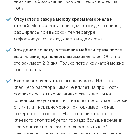
вызывает образование пузырей, неровностей на
полу.
Отсутствие зазора между краем материала и
стеной.
Монтаж встык приводит к тому, что плитка,
расширяясь при высокой температуре,
деформируется, складывается «домиком».
Хождение по полу, установка мебели сразу после
выстилания, до полного высыхания клея.
Обычно
это занимает 2-3 дня. Только потом комнатой можно
пользоваться.
Нанесение очень толстого слоя клея.
Избыток
клеящего раствора никак не влияет на прочность
соединения, только негативно сказывается на
конечном результате. Лишний клей проступает сквозь
стыки плит, неравномерно приподнимает их над
поверхностью основы. На высыхание толстого
клеевого слоя требуется гораздо больше времени.
При монтаже пола важно распределить клей
равномерно. Тогда он заполнит все пустоты, плотно